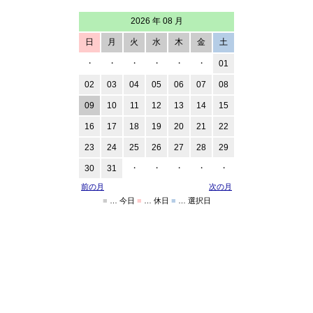
2026 年 08 月
日
月
火
水
木
金
土
・
・
・
・
・
・
01
02
03
04
05
06
07
08
09
10
11
12
13
14
15
16
17
18
19
20
21
22
23
24
25
26
27
28
29
30
31
・
・
・
・
・
前の月
次の月
■
… 今日
■
… 休日
■
… 選択日